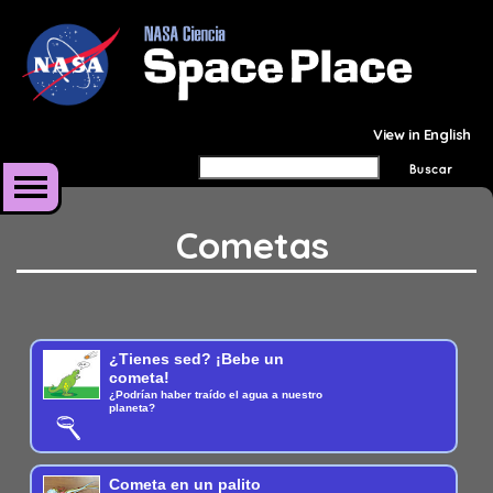
View in English
Cometas
¿Tienes sed? ¡Bebe un
cometa!
¿Podrían haber traído el agua a nuestro
planeta?
Cometa en un palito