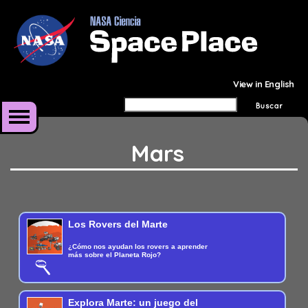
View in English
Mars
Los Rovers del Marte
¿Cómo nos ayudan los rovers a aprender
más sobre el Planeta Rojo?
Explora Marte: un juego del