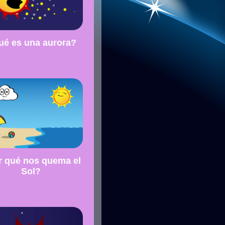
é es una aurora?
r qué nos quema el
Sol?