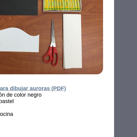
para dibujar auroras (PDF)
ón de color negro
pastel
cocina