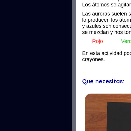
Los átomos se agitan
Las auroras suelen s
lo producen los átom
y azules son consecu
se mezclan y nos to
Rojo
Ver
En esta actividad po
crayones.
Que necesitas: