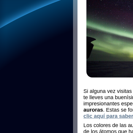
Si alguna vez visitas
te lleves una buenís
impresionantes espec
auroras
. Estas se f
clic aquí para sab
Los colores de las a
de los átomos que ha