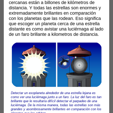
cercanas están a billones de kilómetros de
distancia. Y todas las estrellas son enormes y
extremadamente brillantes en comparación
con los planetas que las rodean. Eso significa
que escoger un planeta cerca de una estrella
distante es como avistar una luciérnaga al lado
de un faro brillante a kilometros de distancia.
Detectar un exoplaneta alrededor de una estrella lejana es
como ver una luciérnaga junto a un faro. La luz del faro es tan
brillante que le resultaría difícil detectar el parpadeo de una
luciérnaga. De la misma manera, todas las estrellas son más
grandes y asombrosamente brillantes en comparación con los