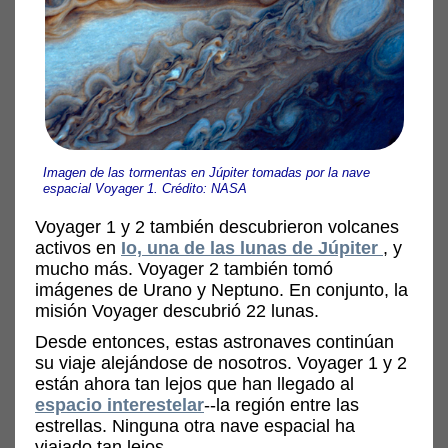
Imagen de las tormentas en Júpiter tomadas por la nave
espacial Voyager 1. Crédito: NASA
Voyager 1 y 2 también descubrieron volcanes
activos en
Io, una de las lunas de Júpiter
, y
mucho más. Voyager 2 también tomó
imágenes de Urano y Neptuno. En conjunto, la
misión Voyager descubrió 22 lunas.
Desde entonces, estas astronaves continúan
su viaje alejándose de nosotros. Voyager 1 y 2
están ahora tan lejos que han llegado al
espacio interestelar
--la región entre las
estrellas. Ninguna otra nave espacial ha
viajado tan lejos.