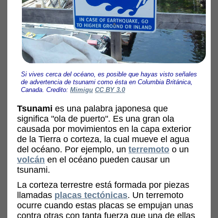
Si vives cerca del océano, es posible que hayas visto señales
de advertencia de tsunami como ésta en Columbia Británica,
Canada. Credito:
Mimigu
CC BY 3.0
Tsunami
es una palabra japonesa que
significa "ola de puerto". Es una gran ola
causada por movimientos en la capa exterior
de la Tierra o corteza, la cual mueve el agua
del océano. Por ejemplo, un
terremoto
o un
volcán
en el océano pueden causar un
tsunami.
La corteza terrestre está formada por piezas
llamadas
placas tectónicas
. Un terremoto
ocurre cuando estas placas se empujan unas
contra otras con tanta fuerza que una de ellas