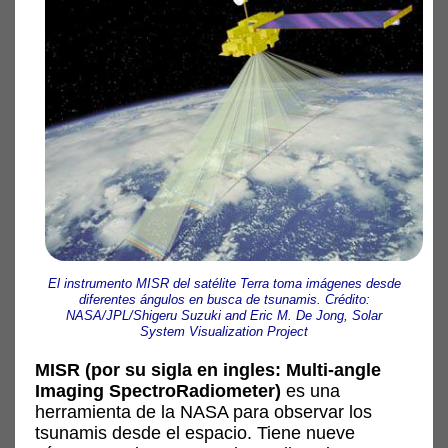
El instrumento MISR del satélite Terra toma imágenes desde
diferentes ángulos en busca de tsunamis. Crédito:
NASA/JPL/Shigeru Suzuki and Eric M. De Jong, Solar
System Visualization Project
MISR (por su sigla en ingles: Multi-angle
Imaging SpectroRadiometer)
es una
herramienta de la NASA para observar los
tsunamis desde el espacio. Tiene nueve