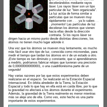
decelerándolos mediante rayos
láser. Los rayos láser son un tipo
particular de luz "bien organizada".
La luz actúa de forma similar a
partículas que se mueven muy
rápidamente con . . . ya lo sabes . .
. ¡momento! Las partículas de luz
deceleran los átomos que vienen
hacia ellas desde la dirección
contraria. Si los rayos láser se
dirigen hacia un mismo punto desde distintas direcciones, los
átomos no tienen mucho lugar adonde ir.
Una vez que los átomos se mueven muy lentamente, es mucho
más fácil usar otro tipo de luz, conocida como microondas, para
medir el tiempo que tardan los átomos en ir de un estado a otro.
¡Este tiempo es tan diminuto y constante, que si aprendiéramos
a medirlo, podríamos fabricar relojes que tuvieran una precisión
de 0,000000000000001, o una cuadrillonésima parte de un
segundo!
Hay varias razones por las que estos experimentos deben
realizarse en el espacio. Se realizarán en la Estación Espacial
Internacional. En órbita alrededor de la Tierra, la Estación
Espacial y todo lo que hay en ella está en caída libre, por lo que
la gravedad no afectará a los átomos durante el experimento.
Además, la gravedad de la Tierra realmente es menor mientras
más se aleje uno de ella. Como ves, este hecho es una parte
importante de estos experimentos.