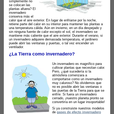
simplemente no
se colocan las
plantas afuera? El
invernadero
conserva más el
calor que el aire exterior. En lugar de enfriarse por la noche,
retiene parte del calor en su interior para mantener las plantas a
una temperatura cálida. Aún en invierno, en un día despejado y
sin ninguna fuente de calor excepto el sol, el invernadero se
mantiene más caliente que el aire exterior. Durante el verano, si
un invernadero adquiere demasiada temperatura, el jardinero
puede abrir las ventanas y puertas, o tal vez encender un
ventilador.
¿La Tierra como invernadero?
Un invernadero es magnífico para
cultivar plantas que necesitan calor.
Pero, ¿qué sucedería si la
atmósfera comenzara a
comportarse como un invernadero
muy caluroso? No olvidemos que
no es posible abrir las ventanas o
las puertas de la Tierra para que se
enfríe. Si fuera un invernadero
cerrado, ¡nuestro planeta pronto se
convertiría en un lugar insoportable!
Si ya construiste nuestros modelos
de
gases de efecto invernadero